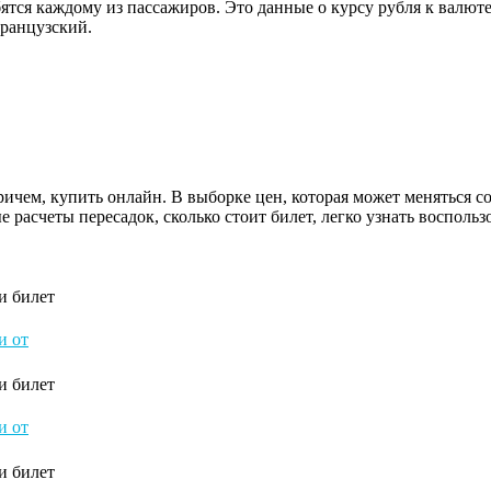
бятся каждому из пассажиров. Это данные о курсу рубля к валю
ранцузский.
чем, купить онлайн. В выборке цен, которая может меняться сог
 расчеты пересадок, сколько стоит билет, легко узнать восполь
и билет
и от
и билет
и от
и билет