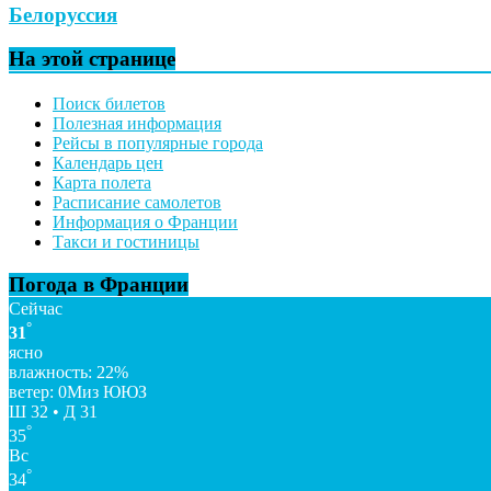
Белоруссия
На этой странице
Поиск билетов
Полезная информация
Рейсы в популярные города
Календарь цен
Карта полета
Расписание самолетов
Информация о Франции
Такси и гостиницы
Погода в Франции
Сейчас
°
31
ясно
влажность: 22%
ветер: 0Миз ЮЮЗ
Ш 32 • Д 31
°
35
Вс
°
34